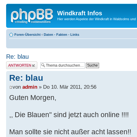
Windkraft Infos
Hier werden Aspekte der Windkraft in Waldsolms und 
Foren-Übersicht
‹
Daten - Fakten - Links
Re: blau
Antwort erstellen
Re: blau
von
admin
» Do 10. Mär 2011, 20:56
Guten Morgen,
,, Die Blauen" sind jetzt auch online !!!!
Man sollte sie nicht außer acht lassen!!