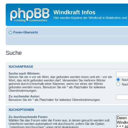
Windkraft Infos
Hier werden Aspekte der Windkraft in Waldsolms und 
Foren-Übersicht
Suche
SUCHANFRAGE
Suche nach Wörtern:
Setzen Sie ein
+
vor ein Wort, das gefunden werden muss und ein
-
vor ein
Nach
Wort, das nicht gefunden werden darf. Verwenden Sie mehrere Wörter
getrennt durch
|
innerhalb einer Klammer, wenn nur eines der Wörter
Nach
gefunden werden muss. Benutzen Sie ein * als Platzhalter für teilweise
Übereinstimmungen.
Zu suchender Autor:
Benutzen Sie ein * als Platzhalter für teilweise Übereinstimmungen.
SUCHOPTIONEN
Zu durchsuchende Foren:
Wählen Sie das Forum oder die Foren aus, in denen gesucht werden soll.
Unterforen werden automatisch mit durchsucht, sofern Sie die Option
„Unterforen durchsuchen“ unten nicht deaktivieren.