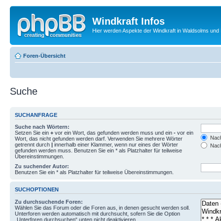
Windkraft Infos
Hier werden Aspekte der Windkraft in Waldsolms und 
Foren-Übersicht
Suche
SUCHANFRAGE
Suche nach Wörtern:
Setzen Sie ein
+
vor ein Wort, das gefunden werden muss und ein
-
vor ein
Nach
Wort, das nicht gefunden werden darf. Verwenden Sie mehrere Wörter
getrennt durch
|
innerhalb einer Klammer, wenn nur eines der Wörter
Nach
gefunden werden muss. Benutzen Sie ein * als Platzhalter für teilweise
Übereinstimmungen.
Zu suchender Autor:
Benutzen Sie ein * als Platzhalter für teilweise Übereinstimmungen.
SUCHOPTIONEN
Zu durchsuchende Foren:
Wählen Sie das Forum oder die Foren aus, in denen gesucht werden soll.
Unterforen werden automatisch mit durchsucht, sofern Sie die Option
„Unterforen durchsuchen“ unten nicht deaktivieren.