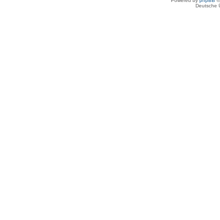
Powered by
phpBB
©
Deutsche 