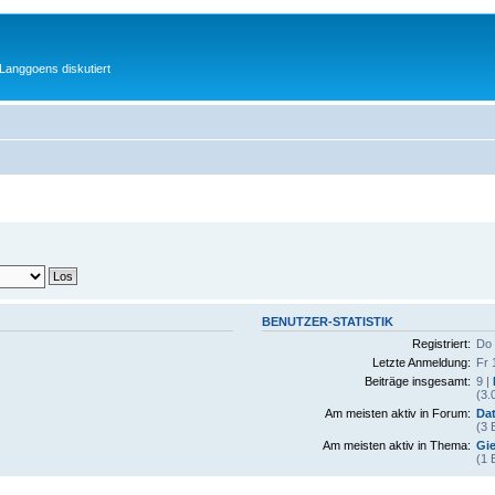
Langgoens diskutiert
BENUTZER-STATISTIK
Registriert:
Do 
Letzte Anmeldung:
Fr 
Beiträge insgesamt:
9 |
(3.
Am meisten aktiv in Forum:
Dat
(3 
Am meisten aktiv in Thema:
Gie
(1 