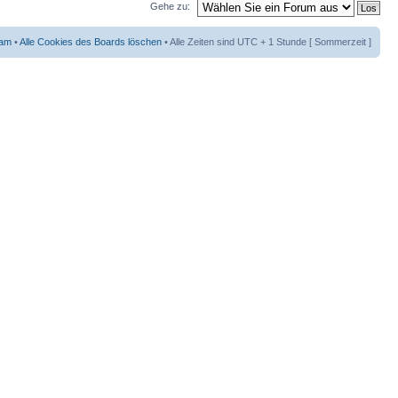
Gehe zu:
eam
•
Alle Cookies des Boards löschen
• Alle Zeiten sind UTC + 1 Stunde [ Sommerzeit ]