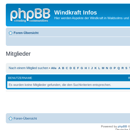
Windkraft Infos
Hier werden Aspekte der Windkraft in Waldsolms und 
Foren-Übersicht
Mitglieder
Nach einem Mitglied suchen
•
Alle
A
B
C
D
E
F
G
H
I
J
K
L
M
N
O
P
Q
R
S
BENUTZERNAME
Es wurden keine Mitglieder gefunden, die den Suchkriterien entsprechen.
Foren-Übersicht
Powered by
phpBB
©
Deutsche 