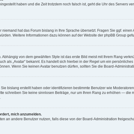
ingestellt haben und die Zeit trotzdem noch falsch ist, geht die Uhr des Servers ve
er niemand hat das Forum bislang in Ihre Sprache übersetzt. Fragen Sie ggf. einen A
en würden. Weitere Informationen dazu können auf der Website der phpBB Group gef
Abhängig von dem gewählten Style ist das erste Bild meist mit Ihrem Rang verknüpf
uch als „Avatar“ bekannt. Es handelt sich hierbei in der Regel um ein persönliches
önnen. Wenn Sie keinen Avatar benutzen dürfen, sollten Sie die Board-Administrat
 Sie bislang erstellt haben oder identifizieren bestimmte Benutzer wie Moderato
 Bitte schreiben Sie keine sinnlosen Beiträge, nur um Ihren Rang zu erhöhen — die
.
ordert, mich anzumelden.
ichten an andere Benutzer nutzen, falls diese von der Board-Administration freige