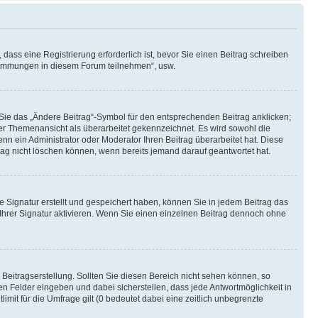
ass eine Registrierung erforderlich ist, bevor Sie einen Beitrag schreiben
bstimmungen in diesem Forum teilnehmen“, usw.
 Sie das „Ändere Beitrag“-Symbol für den entsprechenden Beitrag anklicken;
 der Themenansicht als überarbeitet gekennzeichnet. Es wird sowohl die
nn ein Administrator oder Moderator Ihren Beitrag überarbeitet hat. Diese
itrag nicht löschen können, wenn bereits jemand darauf geantwortet hat.
 Signatur erstellt und gespeichert haben, können Sie in jedem Beitrag das
hrer Signatur aktivieren. Wenn Sie einen einzelnen Beitrag dennoch ohne
Beitragserstellung. Sollten Sie diesen Bereich nicht sehen können, so
en Felder eingeben und dabei sicherstellen, dass jede Antwortmöglichkeit in
mit für die Umfrage gilt (0 bedeutet dabei eine zeitlich unbegrenzte