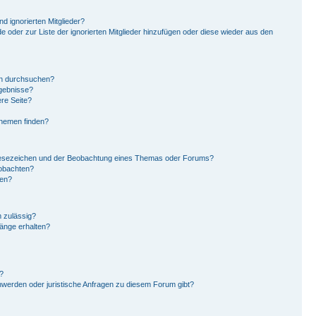
d ignorierten Mitglieder?
de oder zur Liste der ignorierten Mitglieder hinzufügen oder diese wieder aus den
en durchsuchen?
rgebnisse?
re Seite?
Themen finden?
Lesezeichen und der Beobachtung eines Themas oder Forums?
eobachten?
gen?
 zulässig?
hänge erhalten?
?
hwerden oder juristische Anfragen zu diesem Forum gibt?