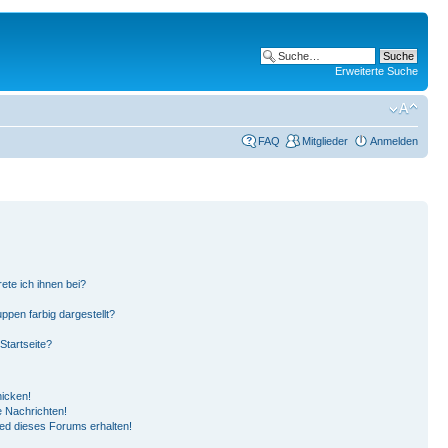
Erweiterte Suche
FAQ
Mitglieder
Anmelden
ete ich ihnen bei?
pen farbig dargestellt?
Startseite?
hicken!
 Nachrichten!
ied dieses Forums erhalten!