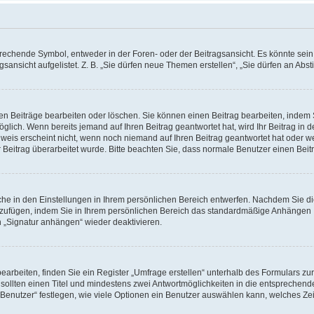
chende Symbol, entweder in der Foren- oder der Beitragsansicht. Es könnte sein, d
sansicht aufgelistet. Z. B. „Sie dürfen neue Themen erstellen“, „Sie dürfen an A
nen Beiträge bearbeiten oder löschen. Sie können einen Beitrag bearbeiten, indem
möglich. Wenn bereits jemand auf Ihren Beitrag geantwortet hat, wird Ihr Beitrag in
weis erscheint nicht, wenn noch niemand auf Ihren Beitrag geantwortet hat oder we
Ihr Beitrag überarbeitet wurde. Bitte beachten Sie, dass normale Benutzer einen Be
he in den Einstellungen in Ihrem persönlichen Bereich entwerfen. Nachdem Sie die
nzufügen, indem Sie in Ihrem persönlichen Bereich das standardmäßige Anhängen I
n „Signatur anhängen“ wieder deaktivieren.
beiten, finden Sie ein Register „Umfrage erstellen“ unterhalb des Formulars zur 
 sollten einen Titel und mindestens zwei Antwortmöglichkeiten in die entsprechend
enutzer“ festlegen, wie viele Optionen ein Benutzer auswählen kann, welches Zeitli