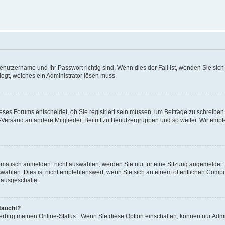
Benutzername und Ihr Passwort richtig sind. Wenn dies der Fall ist, wenden Sie sic
iegt, welches ein Administrator lösen muss.
ses Forums entscheidet, ob Sie registriert sein müssen, um Beiträge zu schreiben. A
l-Versand an andere Mitglieder, Beitritt zu Benutzergruppen und so weiter. Wir empf
tisch anmelden“ nicht auswählen, werden Sie nur für eine Sitzung angemeldet. D
len. Dies ist nicht empfehlenswert, wenn Sie sich an einem öffentlichen Compute
 ausgeschaltet.
taucht?
Verbirg meinen Online-Status“. Wenn Sie diese Option einschalten, können nur Admi