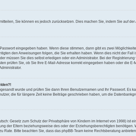
r mitteilen, Sie können es jedoch zurücksetzen. Dies machen Sie, indem Sie auf d
ge Passwort eingegeben haben. Wenn diese stimmen, dann gibt es zwei Möglichkei
htigten den Anweisungen folgen, die Sie erhalten haben. Wenn dies nicht der Fall is
r müssen Sie dies selbst erledigen oder ein Administrator. Bei der Registrierung wu
ten prüfen Sie, ob Sie Ihre E-Mail-Adresse korrekt eingegeben haben oder die E-Ma
dministrator.
elden?!
g zugesandt wurde und prüfen Sie dann Ihren Benutzernamen und Ihr Passwort. Es k
utzer, die für längere Zeit keine Beiträge geschrieben haben, um die Datenbankgrö
sch: Gesetz zum Schutz der Privatsphäre von Kindern im Internet von 1998) ist ei
ng der Eltern beziehungsweise des oder der Erziehungsberechtigten benötigen. Wen
nd zu Rate. Bitte beachten Sie, dass das phpBB-Team keine Rechtsberatung anbieten k