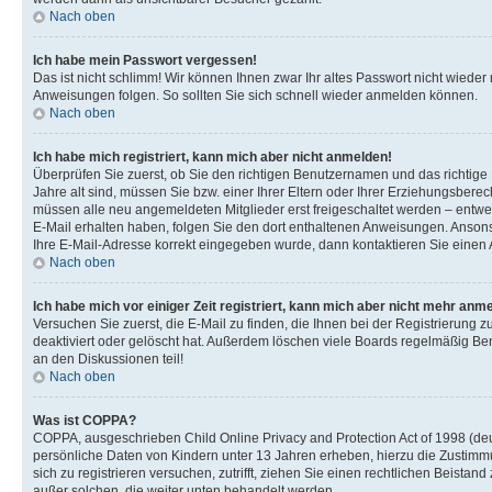
Nach oben
Ich habe mein Passwort vergessen!
Das ist nicht schlimm! Wir können Ihnen zwar Ihr altes Passwort nicht wiede
Anweisungen folgen. So sollten Sie sich schnell wieder anmelden können.
Nach oben
Ich habe mich registriert, kann mich aber nicht anmelden!
Überprüfen Sie zuerst, ob Sie den richtigen Benutzernamen und das richti
Jahre alt sind, müssen Sie bzw. einer Ihrer Eltern oder Ihrer Erziehungsberec
müssen alle neu angemeldeten Mitglieder erst freigeschaltet werden – entwede
E-Mail erhalten haben, folgen Sie den dort enthaltenen Anweisungen. Ansons
Ihre E-Mail-Adresse korrekt eingegeben wurde, dann kontaktieren Sie einen A
Nach oben
Ich habe mich vor einiger Zeit registriert, kann mich aber nicht mehr anm
Versuchen Sie zuerst, die E-Mail zu finden, die Ihnen bei der Registrierun
deaktiviert oder gelöscht hat. Außerdem löschen viele Boards regelmäßig Ben
an den Diskussionen teil!
Nach oben
Was ist COPPA?
COPPA, ausgeschrieben Child Online Privacy and Protection Act of 1998 (deut
persönliche Daten von Kindern unter 13 Jahren erheben, hierzu die Zustimmu
sich zu registrieren versuchen, zutrifft, ziehen Sie einen rechtlichen Beista
außer solchen, die weiter unten behandelt werden.